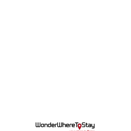
Lo
adi
n