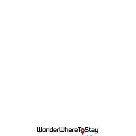
Lo
adi
n