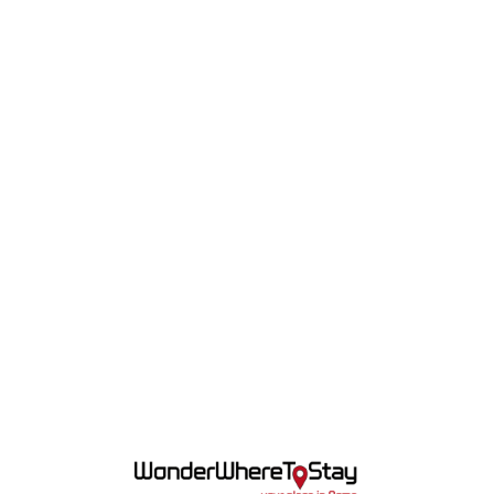
Lo
adi
n