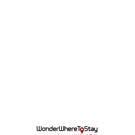
Lo
adi
n