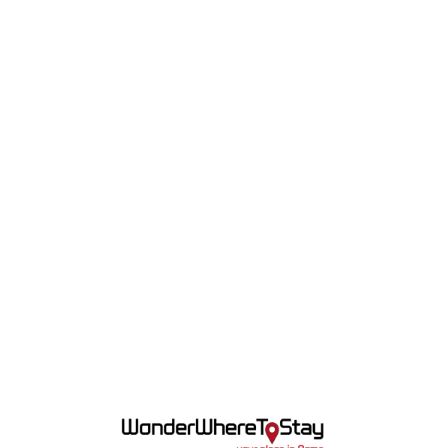
Lo
adi
n