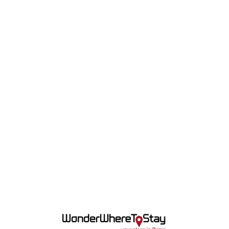
Lo
adi
n