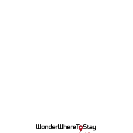
Lo
adi
n