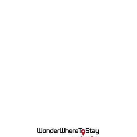
Lo
adi
n