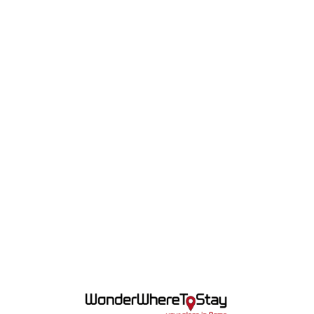
Lo
adi
n