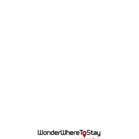
Lo
adi
n