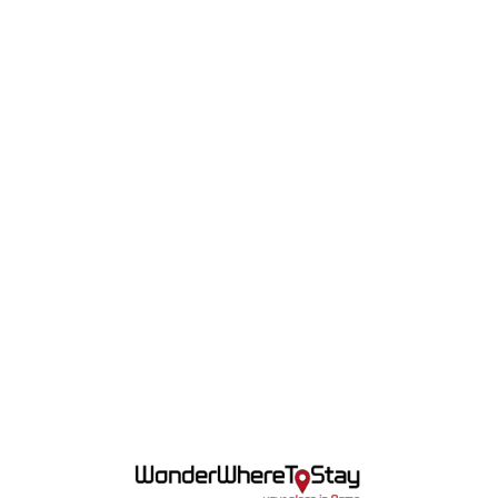
Lo
adi
n