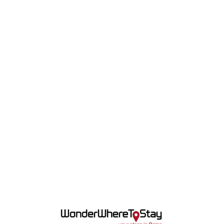
Lo
adi
n