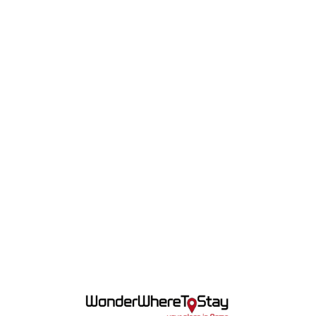
Lo
adi
n