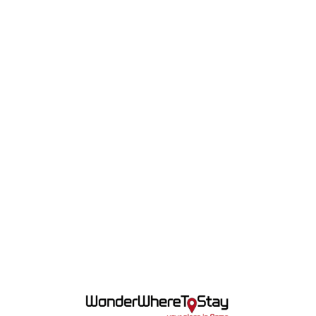
Lo
adi
n