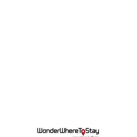
Lo
adi
n