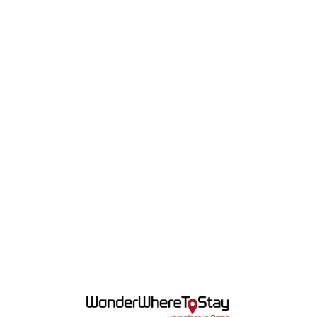
Lo
adi
n