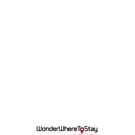
Lo
adi
n