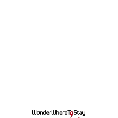
Lo
adi
n