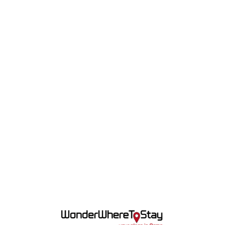
Lo
adi
n