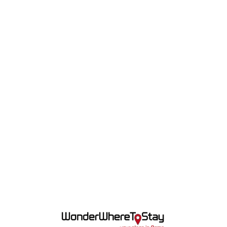
Lo
adi
n