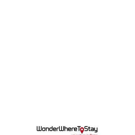
Lo
adi
n