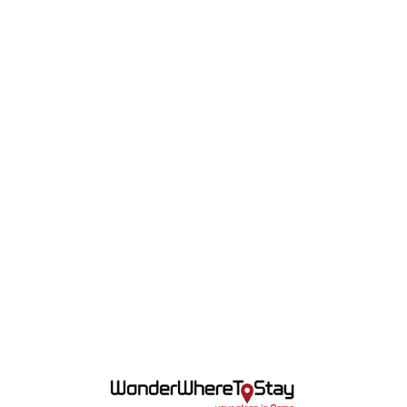
Lo
adi
n